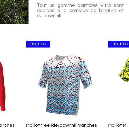
Tout un gamme d'articles Vifra sont
dédiées à la pratique de l'enduro et
du downhill
Prix T.T.C.
Prix T.T.C.
Aperçu rapide
manches
Maillot freeride/downhill manches
Maillot M