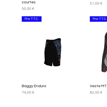
courtes
Prix
51,00 €
Prix
50,00 €
Prix T.T.C.
Prix T.T.C.
Aperçu rapide
Baggy Enduro
Veste MTB
Prix
Prix
74,00 €
82,50 €