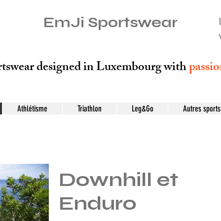
EmJi Sportswear
tswear designed in Luxembourg with
passi
Athlétisme
Triathlon
Leg&Go
Autres sports
Downhill et
Enduro