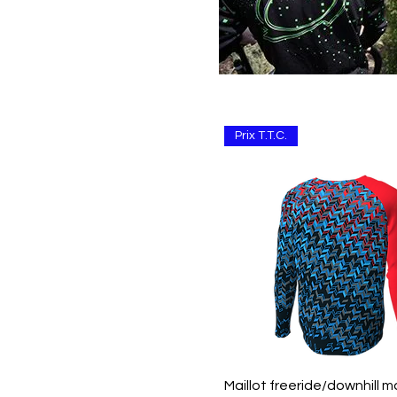
Prix T.T.C.
Aperçu rapide
Maillot freeride/downhill 