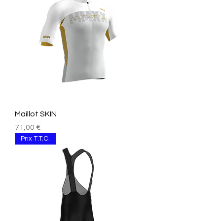
Maillot SKIN
Prix
71,00 €
Prix T.T.C.