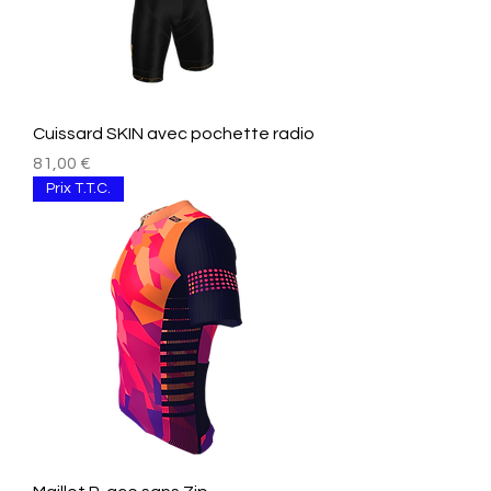
Cuissard SKIN avec pochette radio
Prix
81,00 €
Prix T.T.C.