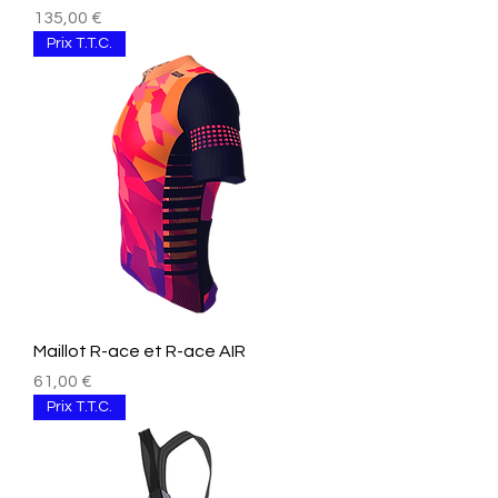
Prix
135,00 €
Prix T.T.C.
Maillot R-ace et R-ace AIR
Prix
61,00 €
Prix T.T.C.