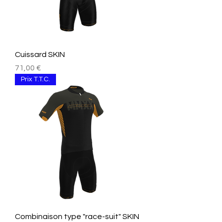
Cuissard SKIN
Prix
71,00 €
Prix T.T.C.
Combinaison type "race-suit" SKIN