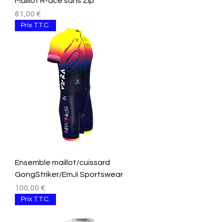
Maillot R-ace sans Zip
Prix
61,00 €
Prix T.T.C.
Ensemble maillot/cuissard
GongStriker/EmJi Sportswear
Prix
100,00 €
Prix T.T.C.