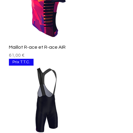
Maillot R-ace et R-ace AIR
Preis
61,00 €
Prix T.T.C.