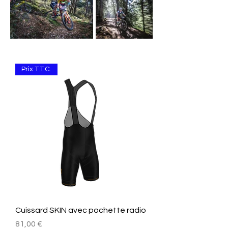
Prix T.T.C.
Cuissard SKIN avec pochette radio
Preis
81,00 €