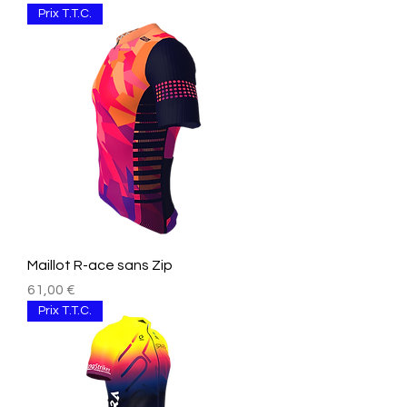
Prix T.T.C.
Maillot R-ace sans Zip
Preis
61,00 €
Prix T.T.C.