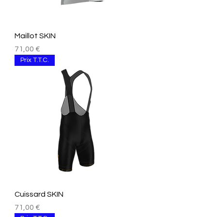
Maillot SKIN
Preis
71,00 €
Prix T.T.C.
Cuissard SKIN
Preis
71,00 €