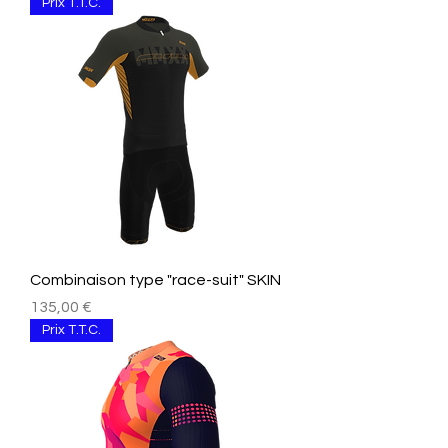
Prix T.T.C.
Combinaison type "race-suit" SKIN
Preis
135,00 €
Prix T.T.C.