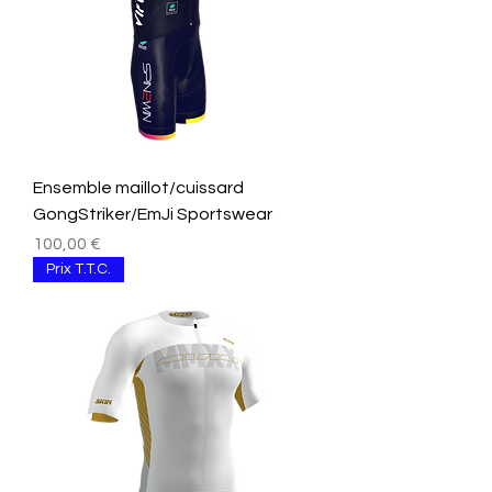
Ensemble maillot/cuissard
GongStriker/EmJi Sportswear
Preis
100,00 €
Prix T.T.C.