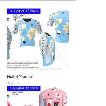
NOUVEAUTÉ 2026
Maillot "Peace"
Prix
75,00 €
NOUVEAUTÉ 2026