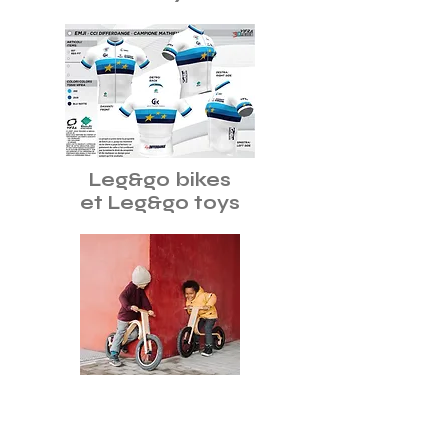
Leg&go bikes
et Leg&go toys