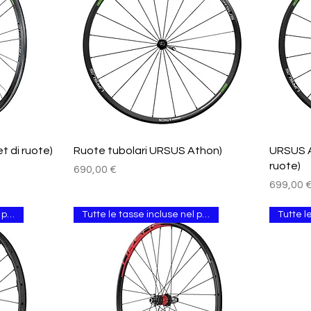
Vista rapida
t di ruote)
Ruote tubolari URSUS Athon)
URSUS A
ruote)
Prezzo
690,00 €
Prezzo
699,00 
Tutte le tasse incluse nel prezzo.
Tutte le tasse incluse nel prezzo.