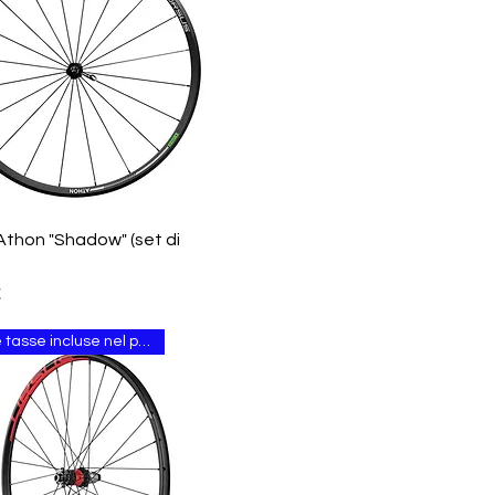
Vista rapida
thon "Shadow" (set di
€
Tutte le tasse incluse nel prezzo.