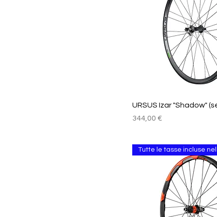
Vista rapida
URSUS Izar "Shadow" (se
Prezzo
344,00 €