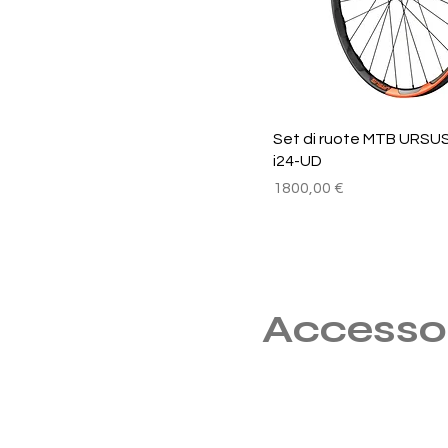
Vista rapida
Set di ruote MTB URSUS
i24-UD
Prezzo
1800,00 €
Accessor