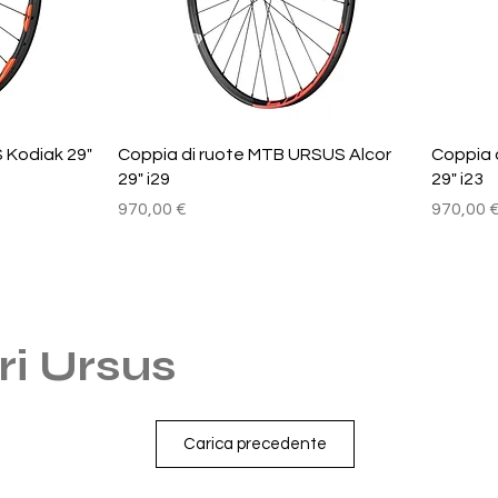
Vista rapida
 Kodiak 29"
Coppia di ruote MTB URSUS Alcor
Coppia 
29" i29
29" i23
Prezzo
Prezzo
970,00 €
970,00 
i Ursus
Carica precedente