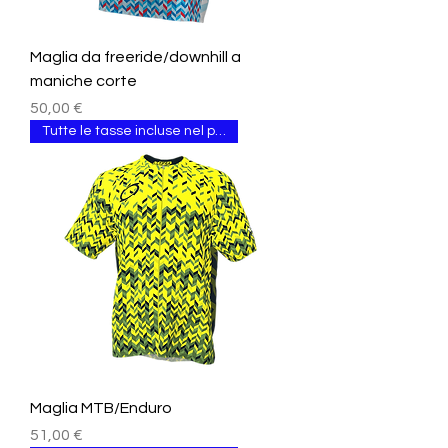
Maglia da freeride/downhill a
maniche corte
Prezzo
50,00 €
Tutte le tasse incluse nel prezzo.
Maglia MTB/Enduro
Prezzo
51,00 €