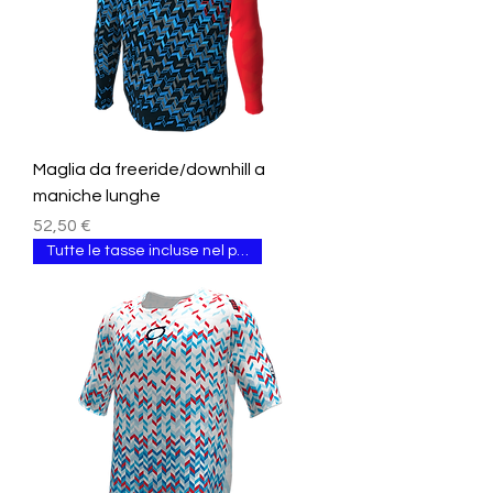
Maglia da freeride/downhill a
maniche lunghe
Prezzo
52,50 €
Tutte le tasse incluse nel prezzo.