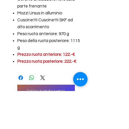
parte frenante
Mozzi Ursus in alluminio
Cuscinetti Cuscinetti SKF ad
alto scorrimento
Peso ruota anteriore: 970 g
Peso della ruota posteriore: 1115
g
Prezzo ruota anteriore: 122.-€
Prezzo ruota posteriore: 222.-€
Ordina tramite e-mail
"Modulo di Contatto
EmJi Import-Export
32 Domaine Schmiseleck, 3373