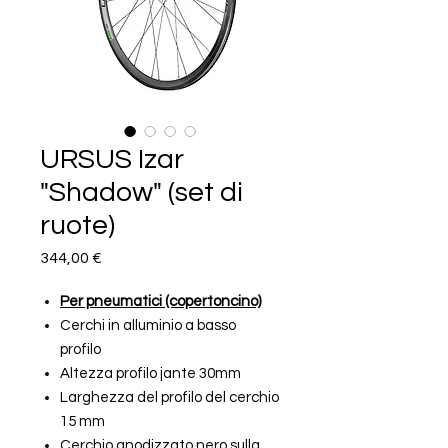
URSUS Izar
"Shadow" (set di
ruote)
Prezzo
344,00 €
Per pneumatici (copertoncino)
Cerchi in alluminio a basso
profilo
Altezza profilo jante 30mm
Larghezza del profilo del cerchio
15 mm
Cerchio anodizzato nero sulla