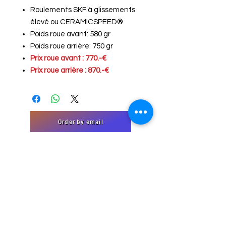
Roulements SKF à glissements
élevé ou CERAMICSPEED®
Poids roue avant: 580 gr
Poids roue arrière: 750 gr
Prix roue avant : 770.-€
Prix roue arrière : 870.-€
Order by email
"Contact" form
EmJi Import-Export
32 Domaine Schmiseleck, 3373
Leudelange, Luxembourg
Website created by EmJi s.à. rl