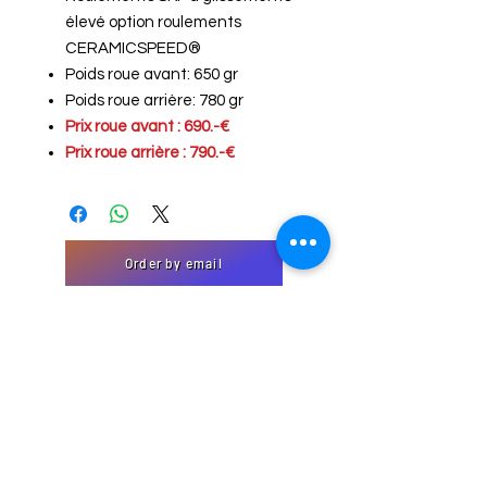
élevé option roulements
CERAMICSPEED®
Poids roue avant: 650 gr
Poids roue arrière: 780 gr
Prix roue avant : 690.-€
Prix roue arrière : 790.-€
Order by email
"Contact" form
EmJi Import-Export
32 Domaine Schmiseleck, 3373
Leudelange, Luxembourg
Website created by EmJi s.à. rl