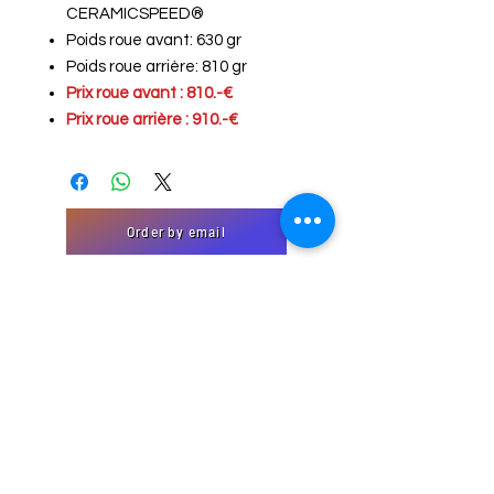
CERAMICSPEED®
Poids roue avant: 630 gr
Poids roue arrière: 810 gr
Prix roue avant : 810.-€
Prix roue arrière : 910.-€
Order by email
"Contact" form
EmJi Import-Export
32 Domaine Schmiseleck, 3373
Leudelange, Luxembourg
Website created by EmJi s.à. rl