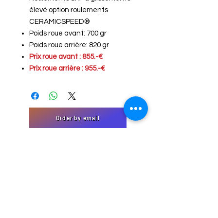
élevé option roulements
CERAMICSPEED®
Poids roue avant: 700 gr
Poids roue arrière: 820 gr
Prix roue avant : 855.-€
Prix roue arrière : 955.-€
Order by email
"Contact" form
EmJi Import-Export
32 Domaine Schmiseleck, 3373
Leudelange, Luxembourg
Website created by EmJi s.à. rl