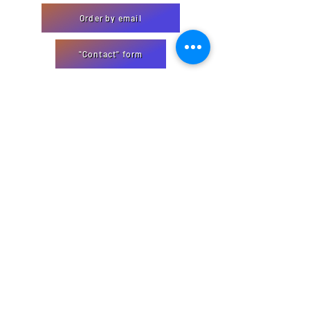
Order by email
"Contact" form
EmJi Import-Export
32 Domaine Schmiseleck, 3373
Leudelange, Luxembourg
Website created by EmJi s.à. rl
info@emjiimportexport.com