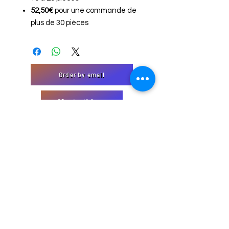
52,50€
pour une commande de
plus de 30 pièces
Order by email
"Contact" form
EmJi Import-Export
32 Domaine Schmiseleck, 3373
Leudelange, Luxembourg
Website created by EmJi s.à. rl
info@emjiimportexport.com