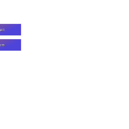
ail
orm