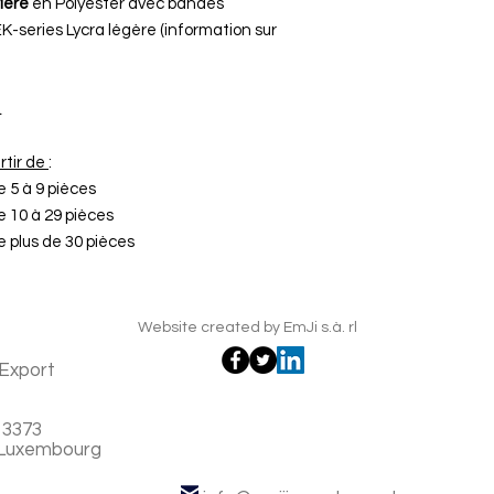
rière
en Polyester avec bandes
K-series Lycra légère (information sur
L
rtir de
:
5 à 9 pièces
10 à 29 pièces
plus de 30 pièces
Website created by EmJi s.à. rl
Export
 3373
 Luxembourg