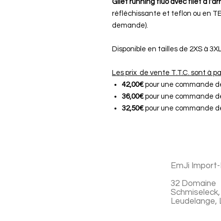
Gilet running fluo avec filet à l'ar
réfléchissante et teflon ou en TE
demande).
Disponible en tailles de 2XS à 3X
Les prix de vente T.T.C. sont à pa
42,00€
pour une commande de 
36,00€
pour une commande de 
32,50€
pour une commande de 
EmJi Import-
32 Domaine
Schmiseleck,
Leudelange,