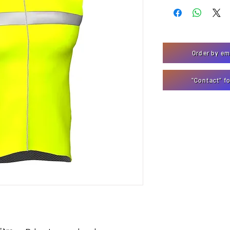
Order by em
"Contact" f