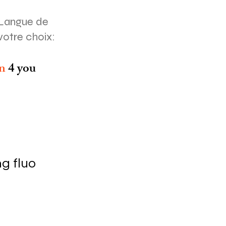
Langue de
votre choix:
on
4 you
ng fluo