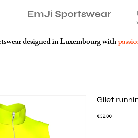
EmJi Sportswear
tswear designed in Luxembourg with
passi
Gilet runni
Price
€32.00