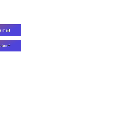
 mail
ntact"