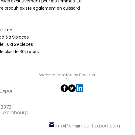
telles exclusivement pour les femmes. La
e produit existe également en cuissard
rtir de
:
e 5 à 9 pièces
 10 à 29 pièces
 plus de 30 pièces
Website created by EmJi s.à.
r.l.
Export
 3373
 Luxembourg
info@emjiimportexport.com