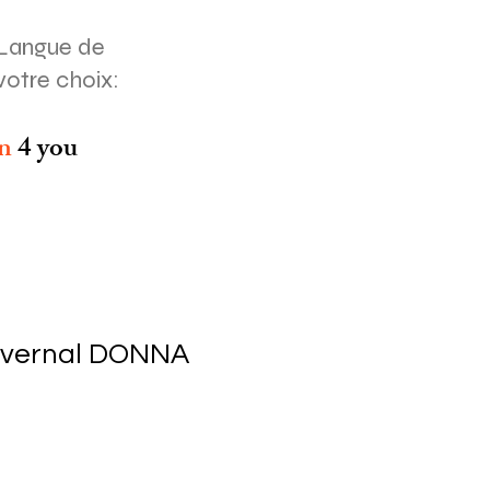
Langue de
votre choix:
on
4 you
ivernal DONNA