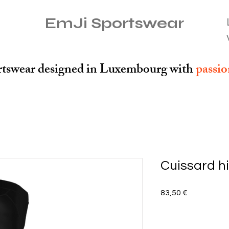
EmJi Sportswear
tswear designed in Luxembourg with
passi
Cuissard h
Prix
83,50 €