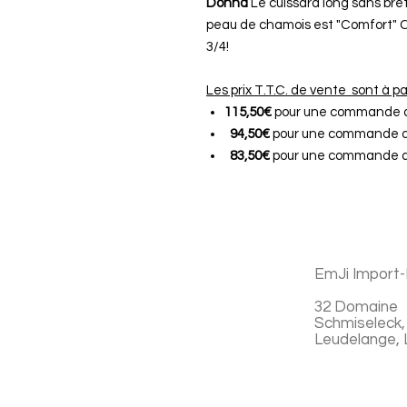
Donna
Le cuissard long sans bre
peau de chamois est "Comfort" C
3/4!
Les prix T.T.C. de vente sont à pa
115,50€
pour une commande d
94,50€
pour une commande de
83,50€
pour une commande de
EmJi Import-
32 Domaine
Schmiseleck,
Leudelange,