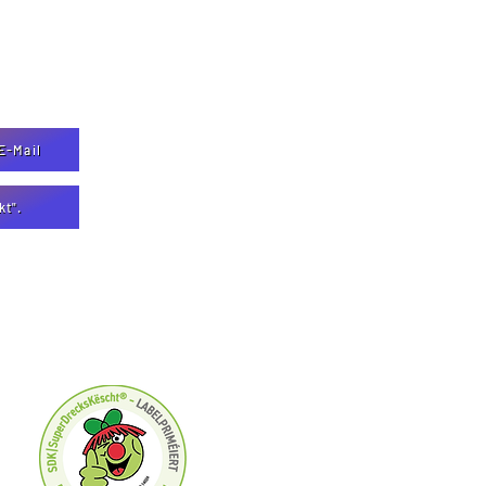
E-Mail
kt".