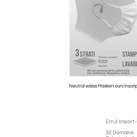
Neutral wäiss Masken ouni Inscri
EmJi Import-
32 Domaine