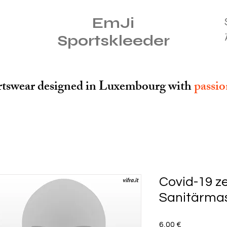
EmJi
Sportskleeder
tswear designed in Luxembourg with
passi
Covid-19 ze
Sanitärma
Price
6,00 €