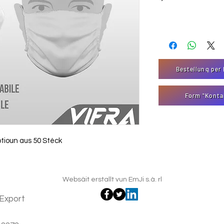
Bestellung per 
Form "Konta
ptioun aus 50 Stéck
Websäit erstallt vun EmJi s.à. rl
Export