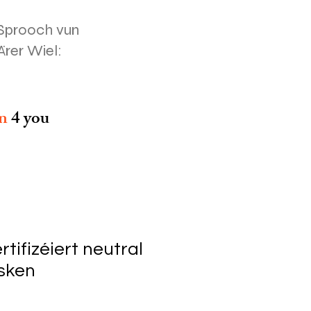
Sprooch vun
Ärer Wiel:
on
4 you
rtifizéiert neutral
sken