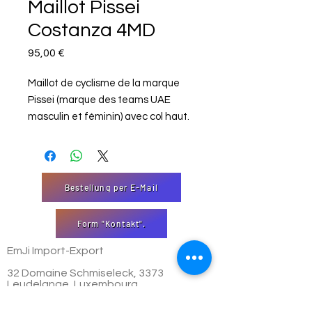
Maillot Pissei
Costanza 4MD
Price
95,00 €
Maillot de cyclisme de la marque
Pissei (marque des teams UAE
masculin et féminin) avec col haut.
Bestellung per E-Mail
Form "Kontakt".
EmJi Import-Export
32 Domaine Schmiseleck, 3373
Leudelange, Luxembourg
Websäit erstallt vun EmJi s.à. rl