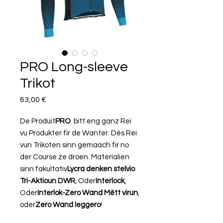
PRO Long-sleeve
Trikot
Price
63,00 €
De Produit
PRO
bitt eng ganz Rei
vu Produkter fir de Wanter. Dës Rei
vun Trikoten sinn gemaach fir no
der Course ze droen. Materialien
sinn fakultativ
Lycra denken stelvio
Tri-Aktioun DWR
, Oder
Interlock
,
Oder
Interlok-Zero Wand Mëtt virun
,
oder
Zero Wand leggero
!