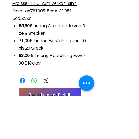
Präisser TTC vum Verkaf sinn
from_cc781905-5cde-31954-
6cd5b5b
:
85,50€
fir eng Commande vun 5
ze 9 Stécker
71,00€
fir eng Bestellung vun 10
bis 29 Stéck
63,00 €
fir eng Bestellung iwwer
30 Stécker
Bestellung per E-Mail
Form "Kontakt".
EmJi Import-Export
32 Domaine Schmiseleck, 3373
Leudelange, Luxembourg