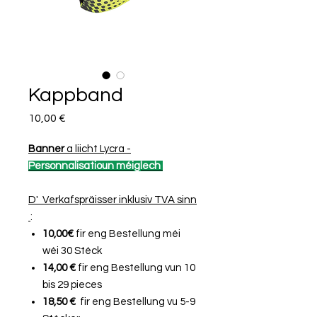
Kappband
Price
10,00 €
Banner
a liicht Lycra -
Personnalisatioun méiglech
D' Verkafspräisser inklusiv TVA sinn
:
10,00€
fir eng Bestellung méi
wéi 30 Stéck
14,00 €
fir eng Bestellung vun 10
bis 29 pieces
18,50 €
fir eng Bestellung vu 5-9