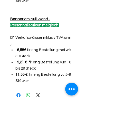
Stécker
Banner
am Null Wand -
Personnalisatioun méiglech
D' Verkafspräisser inklusiv TVA sinn
:
6,58€
fir eng Bestellung méi wéi
30 Stéck
9,21 €
fir eng Bestellung vun 10
bis 29 Stéck
11,55 €
fir eng Bestellung vu 5-9
Stécker
Bestellung per E-Mail