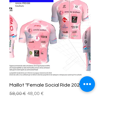
Maillot "Female Social Ride 2026"
Prezzo regolare
Prezzo scontato
58,00 €
48,00 €
NOUVEAUTÉ 2026