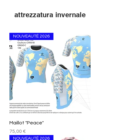
attrezzatura invernale
NOUVEAUTÉ 2026
Maillot "Peace"
Prezzo
75,00 €
NOUVEAUTÉ 2026