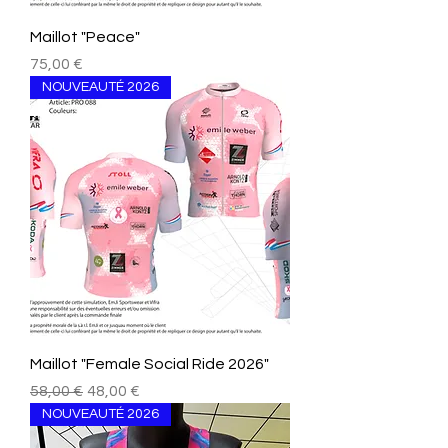
Maillot "Peace"
Prezzo
75,00 €
NOUVEAUTÉ 2026
Maillot "Female Social Ride 2026"
Prezzo regolare
Prezzo scontato
58,00 €
48,00 €
NOUVEAUTÉ 2026