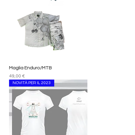
Maglia Enduro/MTB
Prezzo
49,00 €
NOVITÀ PER IL 2023