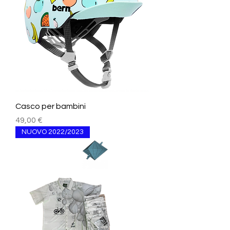
Casco per bambini
Prezzo
49,00 €
NUOVO 2022/2023