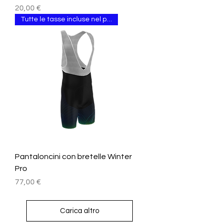
Prezzo
20,00 €
Tutte le tasse incluse nel prezzo.
Pantaloncini con bretelle Winter
Pro
Prezzo
77,00 €
Carica altro