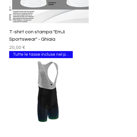
T-shirt con stampa "EmJi
Sportswear" - Ghiaia
Prezzo
20,00 €
Tutte le tasse incluse nel prezzo.