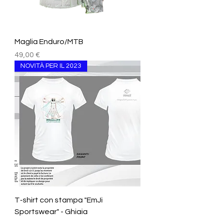
Maglia Enduro/MTB
Prezzo
49,00 €
NOVITÀ PER IL 2023
T-shirt con stampa "EmJi
Sportswear" - Ghiaia