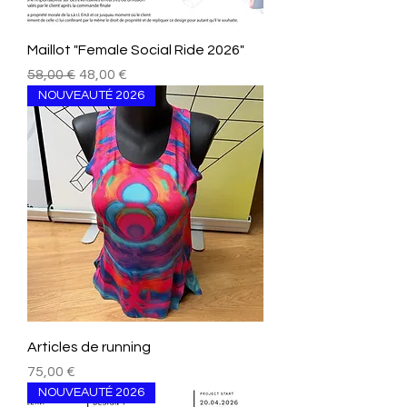
Maillot "Female Social Ride 2026"
Prezzo regolare
Prezzo scontato
58,00 €
48,00 €
NOUVEAUTÉ 2026
Articles de running
Prezzo
75,00 €
NOUVEAUTÉ 2026