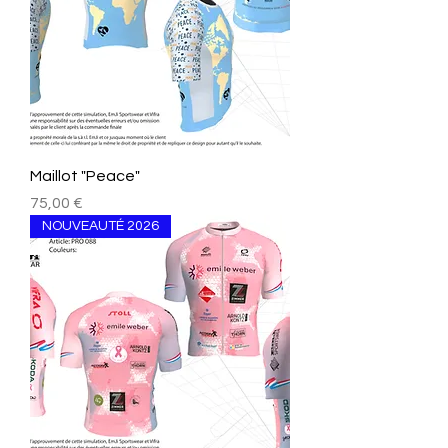
Maillot "Peace"
Prezzo
75,00 €
NOUVEAUTÉ 2026