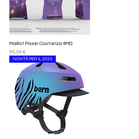
Maillot Pissei Costanza 4MD
Prezzo
95,00 €
NOVITÀ PER IL 2023