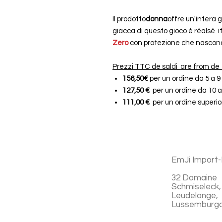
Il prodotto
donna
offre un'intera 
giacca di questo gioco è réalsé
Zero
con protezione che nascond
Prezzi TTC de saldi are from 
156,50€
per un ordine da 5 a 9
127,50 €
per un ordine da 10 a
111,00 €
per un ordine superio
EmJi Import-
32 Domaine
Schmiseleck,
Leudelange,
Lussemburg