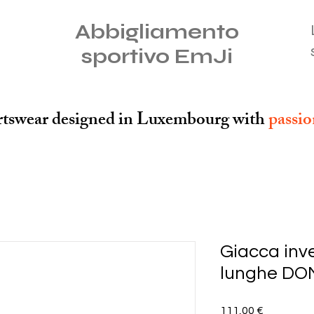
Abbigliamento
sportivo EmJi
tswear designed in Luxembourg with
passi
Giacca inv
lunghe D
Prezzo
111,00 €