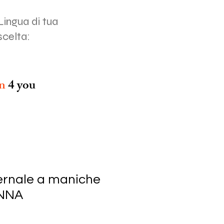
Lingua di tua
scelta:
on
4 you
ernale a maniche
ONNA