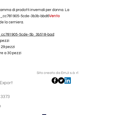
gamma di prodotti invernali per donna. La
 it_cc781905-5cde-3b3b-bbd6
Vento
e la cerniera.
de_cc781905-5cde-5b_3b518-bad
:
 pezzi
 29 pezzi
re a 30 pezzi
Sito creato da EmJi s.à. rl
Export
 3373
o