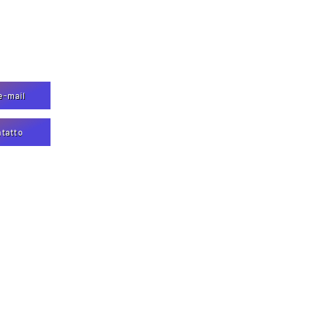
e-mail
ntatto