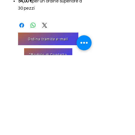
54,00 €
per un ordine superiore a
30 pezzi
Ordina tramite e-mail
"Modulo di Contatto
EmJi Import-Export
32 Domaine Schmiseleck, 3373
Leudelange, Lussemburgo
Sito creato da EmJi s.à. rl
info@emjiimportexport.com