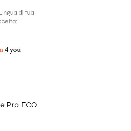
Lingua di tua
scelta:
on
4 you
 e Pro-ECO