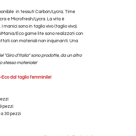
ponibile in tessuti Carbon/Lycra; Time
ra e Microfresh/Lycra. La vita è
I manici sono in taglio vivo (taglio vivo).
iciMania/Eco game lite sono realizzati con
rattati con materiali non inquinanti. Una
del "Giro d'Italia" sono prodotte, da un altro
o stesso materiale!
-Eco dal taglio femminile!
pezzi
9 pezzi
 a 30 pezzi