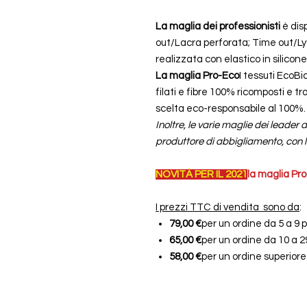
La maglia dei professionisti
è dis
out/Lacra perforata; Time out/Lyc
realizzata con elastico in silicone. 
La maglia Pro-Eco
I tessuti EcoB
filati e fibre 100% ricomposti e t
scelta eco-responsabile al 100%.
Inoltre, le varie maglie dei leader 
produttore di abbigliamento, con l
NOVITÀ PER IL 2021
la maglia Pro
I prezzi TTC di vendita sono da
:
79,00 €
per un ordine da 5 a 9 
65,00 €
per un ordine da 10 a 2
58,00 €
per un ordine superiore