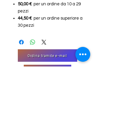
50,00 €
per un ordine da 10 a 29
pezzi
44,50 €
per un ordine superiore a
30 pezzi
Ordina tramite e-mail
"Modulo di Contatto
EmJi Import-Export
32 Domaine Schmiseleck, 3373
Leudelange, Lussemburgo
Sito creato da EmJi s.à. rl