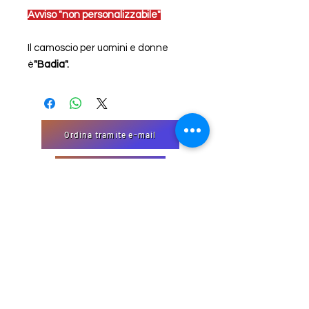
Avviso "non personalizzabile"
Il camoscio per uomini e donne
è
"Badia".
Ordina tramite e-mail
"Modulo di Contatto
EmJi Import-Export
32 Domaine Schmiseleck, 3373
Leudelange, Lussemburgo
Sito creato da EmJi s.à. rl