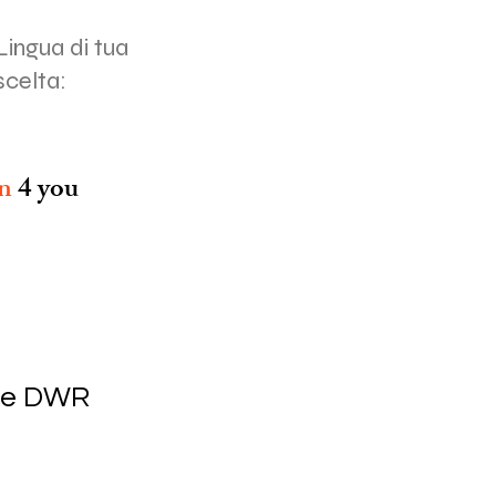
Lingua di tua
scelta:
on
4 you
pe DWR