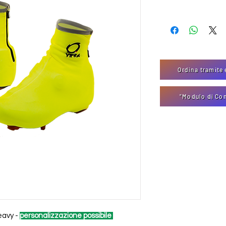
Ordina tramite 
"Modulo di Co
eavy -
personalizzazione possibile