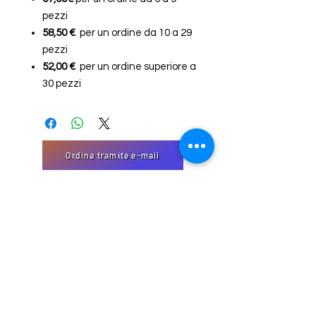
pezzi
58,50 €
per un ordine da 10 a 29
pezzi
52,00 €
per un ordine superiore a
30 pezzi
Ordina tramite e-mail
"Modulo di Contatto
EmJi Import-Export
32 Domaine Schmiseleck, 3373
Leudelange, Lussemburgo
Sito creato da EmJi s.à. rl