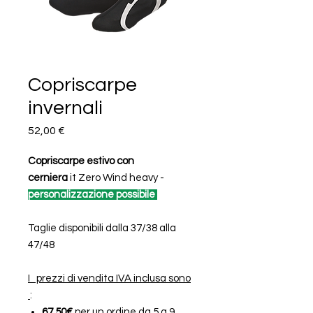
Copriscarpe
invernali
Prezzo
52,00 €
Copriscarpe estivo con
cerniera
it Zero Wind heavy -
personalizzazione possibile
Taglie disponibili dalla 37/38 alla
47/48
I prezzi di vendita IVA inclusa sono
:
67,50€
per un ordine da 5 a 9