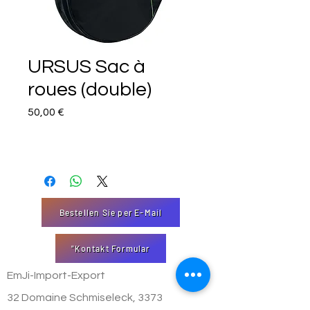
URSUS Sac à
roues (double)
Preis
50,00 €
Bestellen Sie per E-Mail
"Kontakt Formular
EmJi-Import-Export
32 Domaine Schmiseleck, 3373
Leudelange, Luxemburg