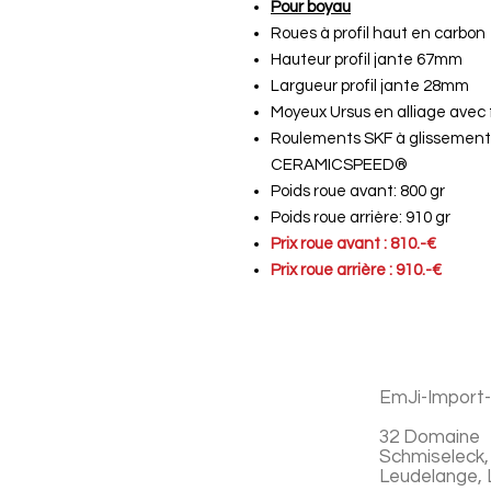
Pour boyau
Roues à profil haut en carbon
Hauteur profil jante 67mm
Largueur profil jante 28mm
Moyeux Ursus en alliage avec 
Roulements SKF à glissements
CERAMICSPEED®
Poids roue avant: 800 gr
Poids roue arrière: 910 gr
Prix roue avant : 810.-€
Prix roue arrière : 910.-€
EmJi-Import
32 Domaine
Schmiseleck,
Leudelange,