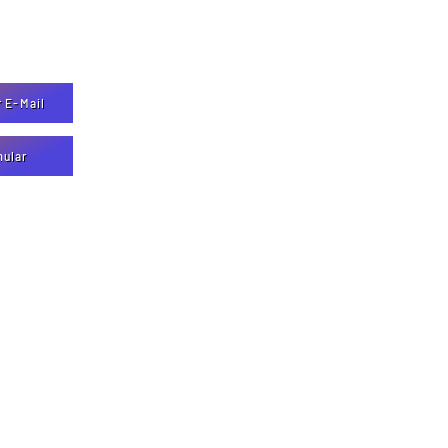
r E-Mail
mular