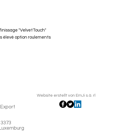
finissage "VelvetTouch"
 élevé option roulements
Website erstellt von EmJi s.à. rl
-Export
 3373
 Luxemburg