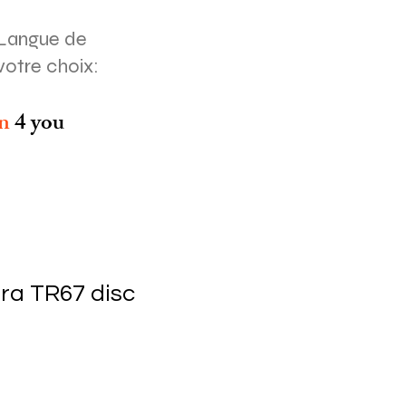
Langue de
votre choix:
on
4 you
ra TR67 disc