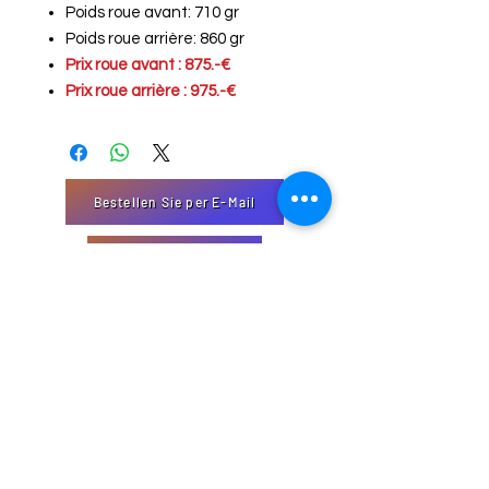
Poids roue avant: 710 gr
Poids roue arrière: 860 gr
Prix roue avant : 875.-€
Prix roue arrière : 975.-€
Bestellen Sie per E-Mail
"Kontakt Formular
EmJi-Import-Export
32 Domaine Schmiseleck, 3373
Leudelange, Luxemburg
Website erstellt von EmJi s.à. rl