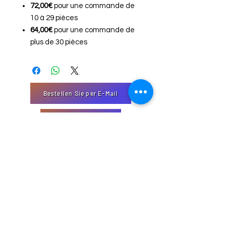
72,00€
pour une commande de
10 à 29 pièces
64,00€
pour une commande de
plus de 30 pièces
Bestellen Sie per E-Mail
"Kontakt Formular
EmJi-Import-Export
32 Domaine Schmiseleck, 3373
Leudelange, Luxemburg
Website erstellt von EmJi s.à. rl